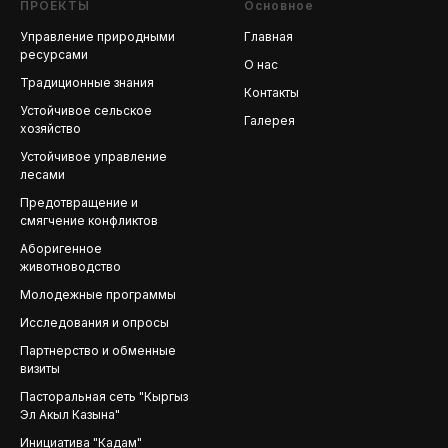
ПРОЕКТЫ
Основное
Управление природными
Главная
ресурсами
О нас
Традиционные знания
Контакты
Устойчивое сельское
Галерея
хозяйство
Устойчивое управление
лесами
Предотвращение и
смягчение конфликтов
Аборигенное
животноводство
Молодежные программы
Исследования и опросы
Партнерство и обменные
визиты
Пасторальная сеть "Кыргыз
Эл Акыл Казына"
Инициатива "Кадам"